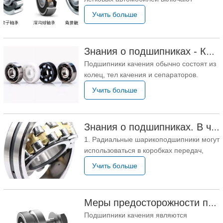
радиальные шарикоподшипники,
можно сказать, что общая
Учить больше
радиально-упорные подшипники,
подшипники с четырехточечным
контактом, конические роликовые
Знания о подшипниках - Классификация подшипников качения
подшипники, цилиндрические
Подшипники качения обычно состоят из
роликовые подшипники. Рабочие
колец, тел качения и сепараторов.
характеристики подшипников новых
Классификация подшипников качения 1
энергетических транспортных
Учить больше
Классификация подшипников качения
Подшипники качения по направлению
нагрузки или номинальному углу
Знания о подшипниках. В чем обычно используются различные подшипники?
контакта делятся на:
1. Радиальные шарикоподшипники могут
центростремительные подшипники и
использоваться в коробках передач,
упорные подшипники. Радиальный
инструментах, двигателях, бытовой
Учить больше
технике, двигателях внутреннего
сгорания, транспортных средствах,
сельскохозяйственной технике,
Меры предосторожности при использовании подшипников
строительной технике, машиностроении
Подшипники качения являются
и т. д. 2. Сферические