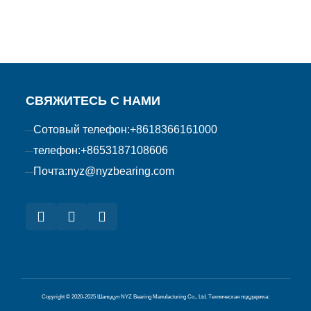
достигнута только путем контроля
допуска шейки и
СВЯЖИТЕСЬ С НАМИ
Сотовый телефон:
+8618366161000
телефон:
+8653187108606
Почта:
nyz@nyzbearing.com
Copyright © 2020-2025 Шаньдун NYZ Bearing Manufacturing Co., Ltd.
Техническая поддержка: