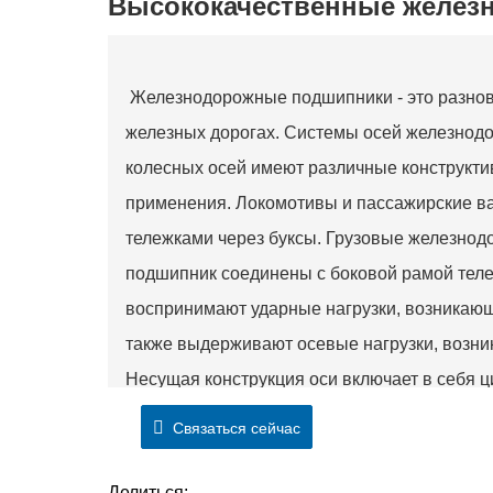
Высококачественные желез
Железнодорожные подшипники - это разнов
железных дорогах. Системы осей железнод
колесных осей имеют различные конструкти
применения. Локомотивы и пассажирские в
тележками через буксы. Грузовые железнод
подшипник соединены с боковой рамой тел
воспринимают ударные нагрузки, возникающ
также выдерживают осевые нагрузки, возни
Несущая конструкция оси включает в себя 
цилиндрические роликоподшипники, кониче
Связаться сейчас
роликоподшипники. В соответствии с треб
подшипников, осевые подшипники должны и
Делиться: