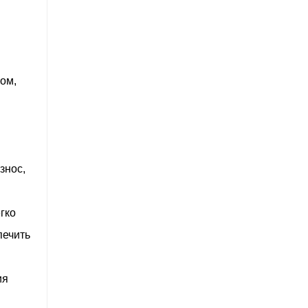
ом,
знос,
гко
печить
ия