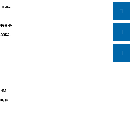
пника
ачения
азка,
шим
ежду