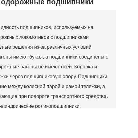
нодорожные подшипники
идность подшипников, используемых на
орожных локомотивов с подшипниками
вные решения из-за различных условий
агоны имеют буксы, а подшипники соединены с
орожные вагоны не имеют осей. Коробка и
ежки через подшипниковую опору. Подшипники
ие между колесной парой и рамой тележки, а
кающие при повороте транспортного средства.
цилиндрические роликоподшипники,
ские роликоподшипники и конические
ованиями к применению железнодорожных
меть длительный период без обслуживания,