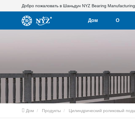
Добро пожаловать в Шаньдун NYZ Bearing Manufacturing 
Дом
О
нас
Дом
Продукты
Цилиндрический роликовый под