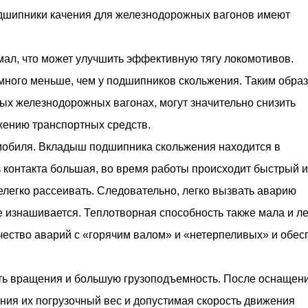
дшипники качения для железнодорожных вагонов имеют
ал, что может улучшить эффективную тягу локомотивов.
ного меньше, чем у подшипников скольжения. Таким образ
ых железнодорожных вагонах, могут значительно снизить
жению транспортных средств.
мобиля. Вкладыш подшипника скольжения находится в
 контакта большая, во время работы происходит быстрый и
елегко рассеивать. Следовательно, легко вызвать аварию
 изнашивается. Теплотворная способность также мала и ле
чество аварий с «горячим валом» и «нетерпеливых» и обес
ть вращения и большую грузоподъемность. После оснащен
ия их погрузочный вес и допустимая скорость движения