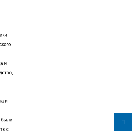
ики
ского
а и
дство,
ла и
я были
тв с