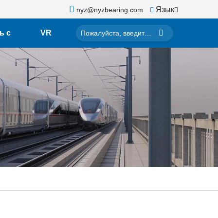
Язык
nyz@nyzbearing.com
ь с
VR