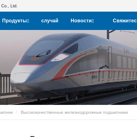
Co., Ltd.
Продукты
случай
Новости
Свяжитес
нами
шипник
Высококачественные железнодорожные подшипники