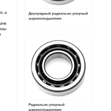
я, а
Двухрядный радиально-упорный 
шарикоподшипник
даче
лжны
Двухрядный радиально-упорный шарикоподшипник
м
Связаться сейчас
Радиально-упорный 
шарикоподшипник